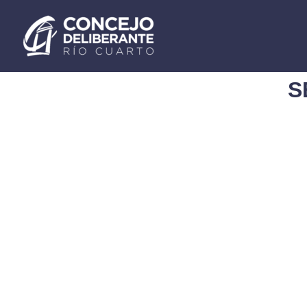
Ir
al
contenido
S