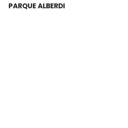
PARQUE ALBERDI
En la sesión ordinaria del jueves 23 de abril, el
Concejo Deliberante de Río Cuarto aprobó
iniciativas vinculadas al desarrollo urbano del barrio
Alberdi, la…
Leer más »