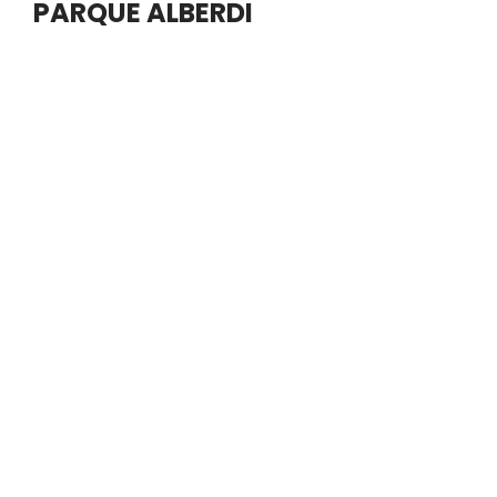
PARQUE ALBERDI
En la sesión ordinaria del jueves 23 de abril, el
Concejo Deliberante de Río Cuarto aprobó
iniciativas vinculadas al desarrollo urbano del barrio
Alberdi, la…
Leer más »