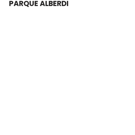
PARQUE ALBERDI
En la sesión ordinaria del jueves 23 de abril, el
Concejo Deliberante de Río Cuarto aprobó
iniciativas vinculadas al desarrollo urbano del barrio
Alberdi, la…
Leer más »