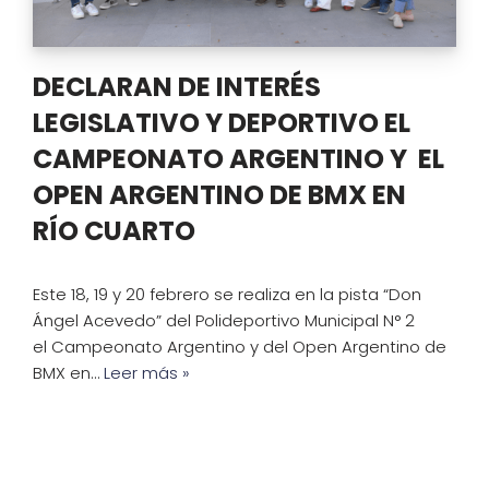
DECLARAN DE INTERÉS
LEGISLATIVO Y DEPORTIVO EL
CAMPEONATO ARGENTINO Y EL
OPEN ARGENTINO DE BMX EN
RÍO CUARTO
Este 18, 19 y 20 febrero se realiza en la pista “Don
Ángel Acevedo” del Polideportivo Municipal N° 2
el Campeonato Argentino y del Open Argentino de
BMX en…
Leer más »