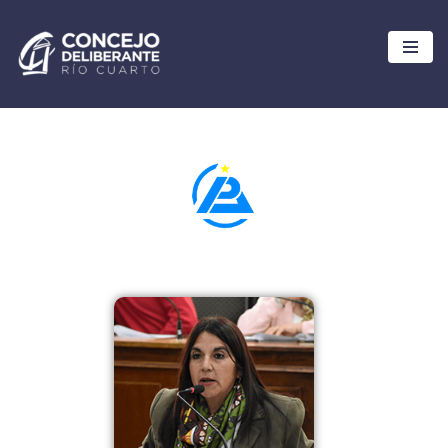
Ir
al
contenido