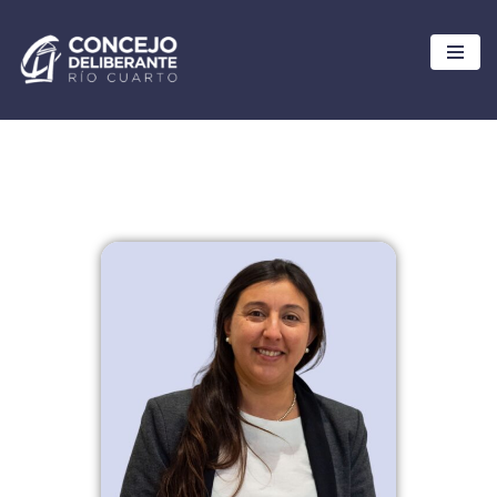
Ir
al
contenido