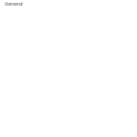
General
Neve
| Creado por
WordPress